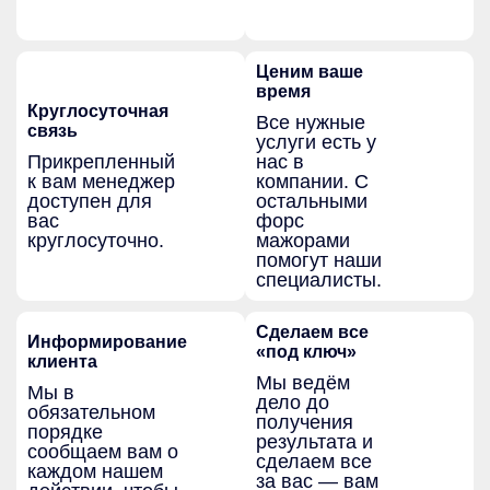
Ценим ваше
время
Круглосуточная
Все нужные
связь
услуги есть у
Прикрепленный
нас в
к вам менеджер
компании. С
доступен для
остальными
вас
форс
круглосуточно.
мажорами
помогут наши
специалисты.
Сделаем все
Информирование
«под ключ»
клиента
Мы ведём
Мы в
дело до
обязательном
получения
порядке
результата и
сообщаем вам о
сделаем все
каждом нашем
за вас — вам