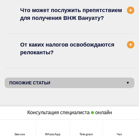
Что может послужить препятствием
для получения ВНЖ Вануату?
От каких налогов освобождаются
релоканты?
ПОХОЖИЕ СТАТЬИ
ЗАДАТЬ СВОЙ ВОПРОС
Консультация специалиста
онлайн
Если остались вопросы - задайте их
здесь, разберемся вместе.
Звонок
WhatsApp
Telegram
Чат