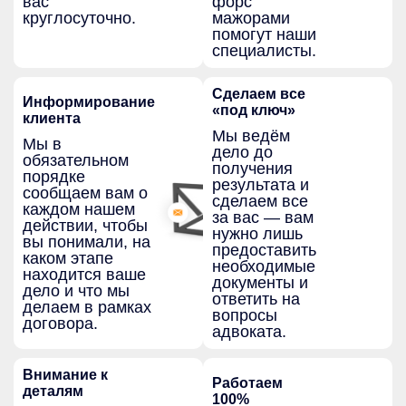
вас
форс
круглосуточно.
мажорами
помогут наши
специалисты.
Сделаем все
Информирование
«под ключ»
клиента
Мы ведём
Мы в
дело до
обязательном
получения
порядке
результата и
сообщаем вам о
сделаем все
каждом нашем
за вас — вам
действии, чтобы
нужно лишь
вы понимали, на
предоставить
каком этапе
необходимые
находится ваше
документы и
дело и что мы
ответить на
делаем в рамках
вопросы
договора.
адвоката.
Внимание к
Работаем
деталям
100%