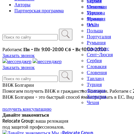
Мальта
Сербия
Авторы
Мексика
Словения
Партнерская программа
Молдова
Турция
Монако
Франция
ОАЭ
Чехия
Польша
Португалия
Румыния
Сент-Китс
Работаем:
Пн - Пт
9:00-20:00
Сб - Вс
10:00-20:00
Сент-Люсия
Заказать звонок
Сербия
Словакия
Заказать звонок
Словения
Таиланд
Турция
ВНЖ Болгарии
Франция
Помогаем получить ВНЖ и гражданство Болгарии. Работаем с 2
Хорватия
ВНЖ Болгарии - это быстрый способ иммигрировать в ЕС. Вид н
Чехия
получить консультацию
Давайте знакомиться
Relocate Group: ваша релокация
под защитой профессионалов.