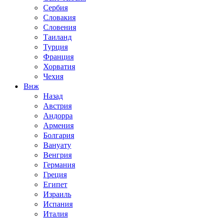
Сербия
Словакия
Словения
Таиланд
Турция
Франция
Хорватия
Чехия
Внж
Назад
Австрия
Андорра
Армения
Болгария
Вануату
Венгрия
Германия
Греция
Египет
Израиль
Испания
Италия