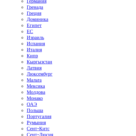
Германия
Гренада
Греция
Доминика
Египет
ЕС
Израиль
Испания
Италия
Кипр
Кыргызстан
Латвия
Люксембург
Мальта
Мексика
Молдова
Монако
ОАЭ
Польша
Португалия
Румыния
Сент-Китс
Сент-Люсия