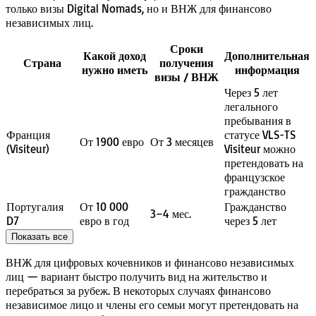
только визы Digital Nomads, но и ВНЖ для финансово
независимых лиц.
Сроки
Какой доход
Дополнительная
Страна
получения
нужно иметь
информация
визы / ВНЖ
Через 5 лет
легального
пребывания в
Франция
статусе VLS-TS
От 1900 евро
От 3 месяцев
(Visiteur)
Visiteur можно
претендовать на
французское
гражданство
Португалия
От 10 000
Гражданство
3–4 мес.
D7
евро в год
через 5 лет
Показать все
ВНЖ для цифровых кочевников и финансово независимых
лиц — вариант быстро получить вид на жительство и
перебраться за рубеж. В некоторых случаях финансово
независимое лицо и члены его семьи могут претендовать на