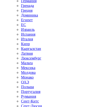
Германия
Гренада
Греция
Доминика
Египет
ЕС
Израиль
Испания
Италия
Кипр
Кыргызстан
Латвия
Люксембург
Мальта
Мексика
Молдова
Монако
ОАЭ
Польша
Португалия
Румыния
Сент-Китс
Сент-Люсия