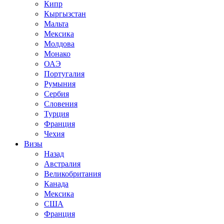
Кипр
Кыргызстан
Мальта
Мексика
Молдова
Монако
ОАЭ
Португалия
Румыния
Сербия
Словения
Турция
Франция
Чехия
Визы
Назад
Австралия
Великобритания
Канада
Мексика
США
Франция