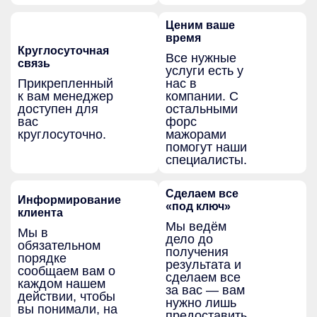
Ценим ваше
время
Круглосуточная
Все нужные
связь
услуги есть у
Прикрепленный
нас в
к вам менеджер
компании. С
доступен для
остальными
вас
форс
круглосуточно.
мажорами
помогут наши
специалисты.
Сделаем все
Информирование
«под ключ»
клиента
Мы ведём
Мы в
дело до
обязательном
получения
порядке
результата и
сообщаем вам о
сделаем все
каждом нашем
за вас — вам
действии, чтобы
нужно лишь
вы понимали, на
предоставить