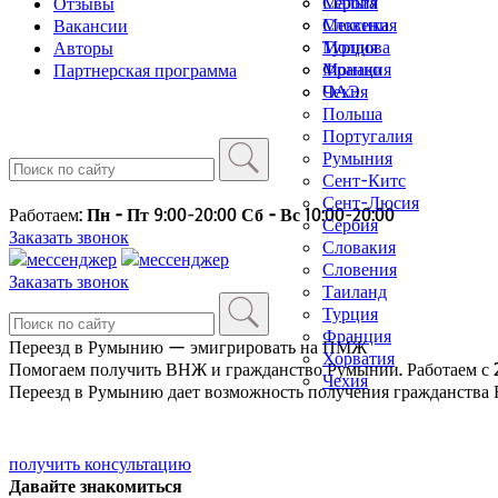
Мальта
Сербия
Отзывы
Мексика
Словения
Вакансии
Молдова
Турция
Авторы
Монако
Франция
Партнерская программа
ОАЭ
Чехия
Польша
Португалия
Румыния
Сент-Китс
Сент-Люсия
Работаем:
Пн - Пт
9:00-20:00
Сб - Вс
10:00-20:00
Сербия
Заказать звонок
Словакия
Словения
Заказать звонок
Таиланд
Турция
Франция
Переезд в Румынию — эмигрировать на ПМЖ
Хорватия
Помогаем получить ВНЖ и гражданство Румынии. Работаем с 2
Чехия
Переезд в Румынию дает возможность получения гражданства Е
получить консультацию
Давайте знакомиться