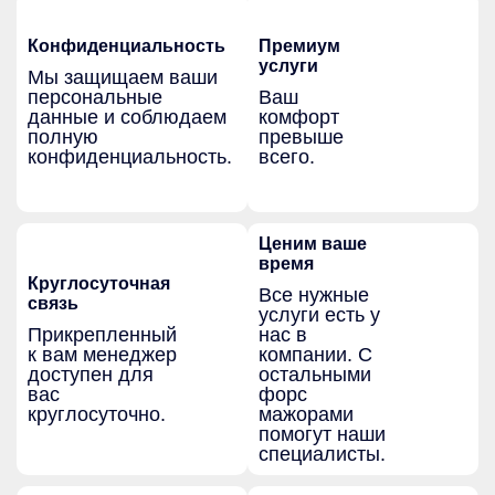
Конфиденциальность
Премиум
услуги
Мы защищаем ваши
персональные
Ваш
данные и соблюдаем
комфорт
полную
превыше
конфиденциальность.
всего.
Ценим ваше
время
Круглосуточная
Все нужные
связь
услуги есть у
Прикрепленный
нас в
к вам менеджер
компании. С
доступен для
остальными
вас
форс
круглосуточно.
мажорами
помогут наши
специалисты.