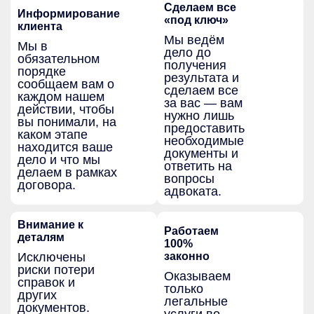
Сделаем все
Информирование
«под ключ»
клиента
Мы ведём
Мы в
дело до
обязательном
получения
порядке
результата и
сообщаем вам о
сделаем все
каждом нашем
за вас — вам
действии, чтобы
нужно лишь
вы понимали, на
предоставить
каком этапе
необходимые
находится ваше
документы и
дело и что мы
ответить на
делаем в рамках
вопросы
договора.
адвоката.
Внимание к
Работаем
деталям
100%
Исключены
законно
риски потери
Оказываем
справок и
только
других
легальные
документов.
услуги во