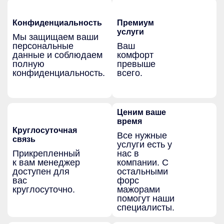
Конфиденциальность
Премиум
услуги
Мы защищаем ваши
персональные
Ваш
данные и соблюдаем
комфорт
полную
превыше
конфиденциальность.
всего.
Ценим ваше
время
Круглосуточная
Все нужные
связь
услуги есть у
Прикрепленный
нас в
к вам менеджер
компании. С
доступен для
остальными
вас
форс
круглосуточно.
мажорами
помогут наши
специалисты.