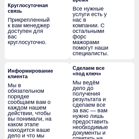
Круглосуточная
Все нужные
связь
услуги есть у
Прикрепленный
нас в
к вам менеджер
компании. С
доступен для
остальными
вас
форс
круглосуточно.
мажорами
помогут наши
специалисты.
Сделаем все
Информирование
«под ключ»
клиента
Мы ведём
Мы в
дело до
обязательном
получения
порядке
результата и
сообщаем вам о
сделаем все
каждом нашем
за вас — вам
действии, чтобы
нужно лишь
вы понимали, на
предоставить
каком этапе
необходимые
находится ваше
документы и
дело и что мы
ответить на