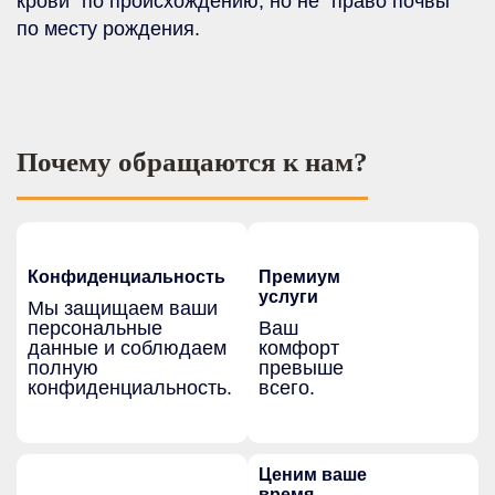
крови” по происхождению, но не “право почвы”
по месту рождения.
Почему обращаются к нам?
Конфиденциальность
Премиум
услуги
Мы защищаем ваши
персональные
Ваш
данные и соблюдаем
комфорт
полную
превыше
конфиденциальность.
всего.
Ценим ваше
время