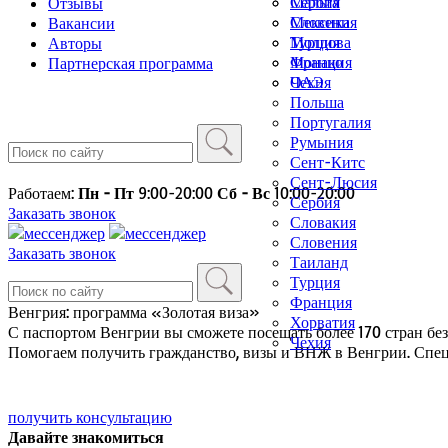
Мальта
Сербия
Отзывы
Мексика
Словения
Вакансии
Молдова
Турция
Авторы
Монако
Франция
Партнерская программа
ОАЭ
Чехия
Польша
Португалия
Румыния
Сент-Китс
Сент-Люсия
Работаем:
Пн - Пт
9:00-20:00
Сб - Вс
10:00-20:00
Сербия
Заказать звонок
Словакия
Словения
Заказать звонок
Таиланд
Турция
Франция
Венгрия: программа «Золотая виза»
Хорватия
С паспортом Венгрии вы сможете посещать более 170 стран без 
Чехия
Помогаем получить гражданство, визы и ВНЖ в Венгрии. Спец
получить консультацию
Давайте знакомиться