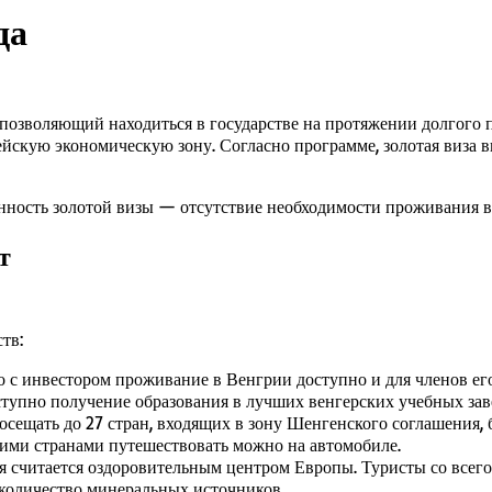
да
 позволяющий находиться в государстве на протяжении долгого
скую экономическую зону. Согласно программе, золотая виза вы
енность золотой визы — отсутствие необходимости проживания в
т
тв:
о с инвестором проживание в Венгрии доступно и для членов его
тупно получение образования в лучших венгерских учебных зав
осещать до 27 стран, входящих в зону Шенгенского соглашения, 
кими странами путешествовать можно на автомобиле.
я считается оздоровительным центром Европы. Туристы со всего
 количество минеральных источников.